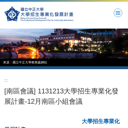
跳
到
主
要
內
容
區
來源：國立中正大學教務處網站
:::
[南區會議] 1131213大學招生專業化發
展計畫-12月南區小組會議
大學招生專業化