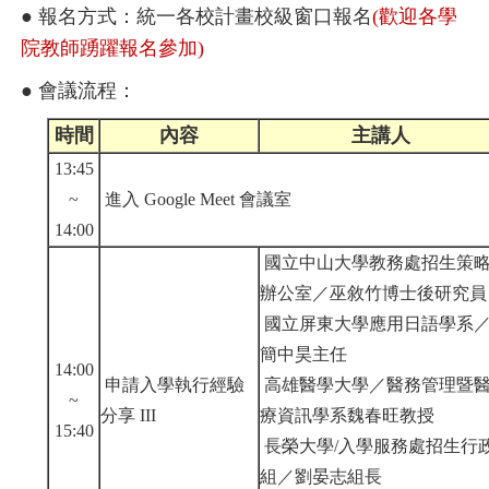
● 報名方式：統一各校計畫校級窗口報名
(歡迎各學
院教師踴躍報名參加)
● 會議流程：
時間
內容
主講人
13:45
~
進入 Google Meet 會議室
14:00
國立中山大學教務處招生策
辦公室／巫敘竹博士後研究員
國立屏東大學應用日語學系
簡中昊主任
14:00
申請入學執行經驗
高雄醫學大學／醫務管理暨
~
分享 III
療資訊學系魏春旺教授
15:40
長榮大學/入學服務處招生行
組／劉晏志組長