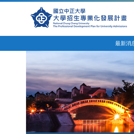
跳
到
主
要
內
容
區
最新消
來源：國立中正大學教務處網站