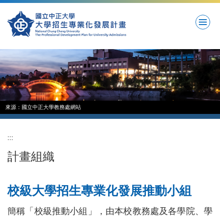
跳
到
主
要
內
容
區
來源：國立中正大學教務處網站
:::
計畫組織
校級大學招生專業化發展推動小組
簡稱「校級推動小組」，由本校教務處及各學院、學