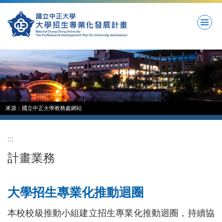
跳
到
主
要
內
容
區
來源：國立中正大學教務處網站
:::
計畫業務
大學招生專業化推動迴圈
本校校級推動小組建立招生專業化推動迴圈，持續協