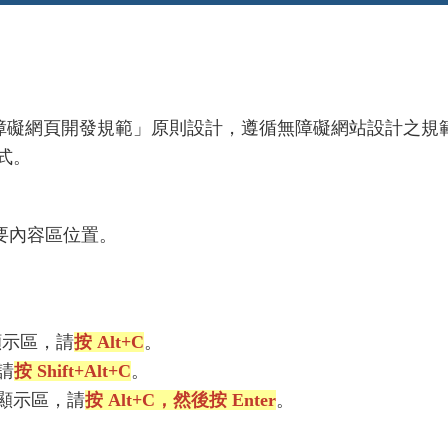
依照「無障礙網頁開發規範」原則設計，遵循無障礙網站設計之規
式。
要內容區位置。
容顯示區，請
按 Alt+C
。
請
按 Shift+Alt+C
。
要內容顯示區，請
按 Alt+C，然後按 Enter
。