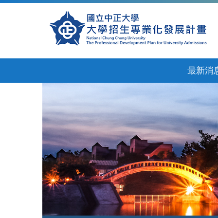
跳
到
主
要
內
容
區
最新消
來源：國立中正大學教務處網站