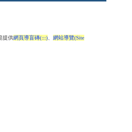
範提供
網頁導盲磚(:::)
、
網站導覽(Site