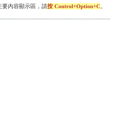
要移至主要內容顯示區，請
按 Control+Option+C
。
-----------------------------------------------------------