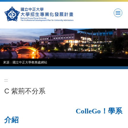
跳
到
主
要
內
容
區
來源：國立中正大學教務處網站
:::
C 紫荊不分系
ColleGo！學系
介紹