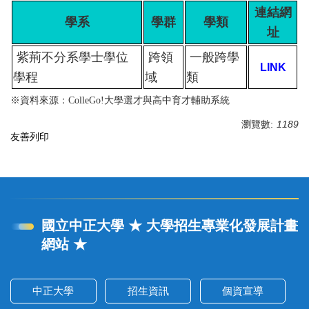
連結網
學系
學群
學類
址
紫荊不分系學士學位
跨領
一般跨學
LINK
學程
域
類
※資料來源：ColleGo!大學選才與高中育才輔助系統
瀏覽數:
1189
友善列印
國立中正大學 ★ 大學招生專業化發展計畫
網站 ★
中正大學
招生資訊
個資宣導