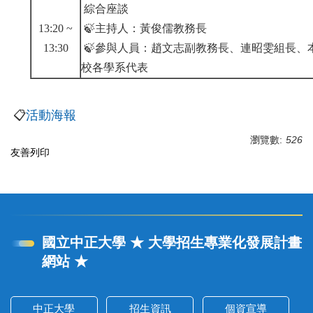
綜合座談
13:20 ~
🍃主持人：黃俊儒教務長
13:30
🍃參與人員：趙文志副教務長、連昭雯組長、
校各學系代表
📋
活動海報
瀏覽數:
526
友善列印
國立中正大學 ★ 大學招生專業化發展計畫
網站 ★
中正大學
招生資訊
個資宣導