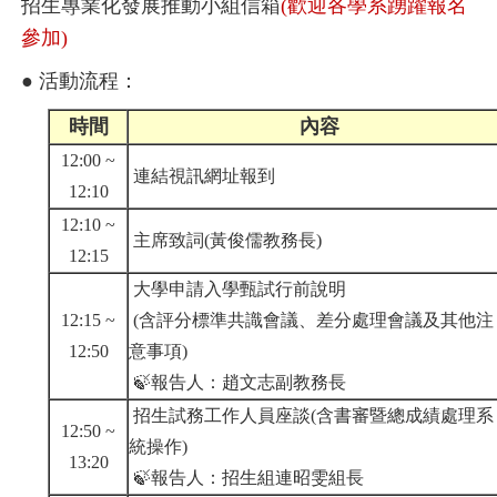
招生專業化發展推動小組信箱
(歡迎各學系踴躍報名
參加)
● 活動流程：
時間
內容
12:00 ~
連結視訊網址報到
12:10
12:10 ~
主席致詞(黃俊儒教務長)
12:15
大學申請入學甄試行前說明
12:15 ~
(含評分標準共識會議、差分處理會議及其他注
12:50
意事項)
🍃報告人：趙文志副教務長
招生試務工作人員座談(含書審暨總成績處理系
12:50 ~
統操作)
13:20
🍃報告人：招生組連昭雯組長