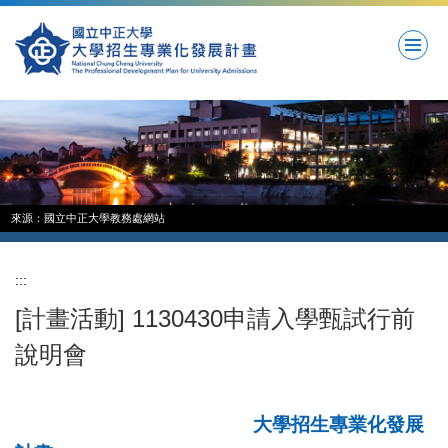
跳
到
主
要
內
容
區
來源：國立中正大學教務處網站
:::
[計畫活動] 1130430申請入學甄試行前
說明會
大學招生專業化發展